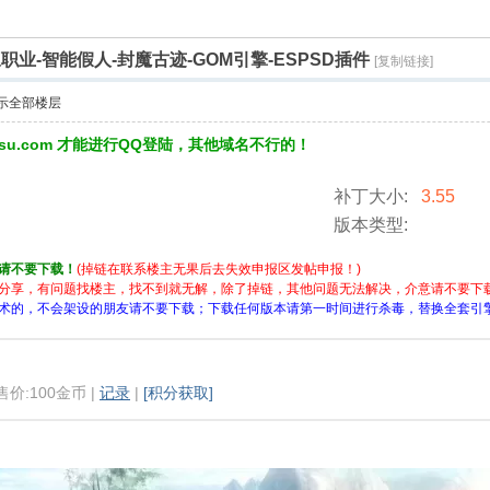
业-智能假人-封魔古迹-GOM引擎-ESPSD插件
[复制链接]
示全部楼层
3su.com 才能进行QQ登陆，其他域名不行的！
补丁大小:
3.55
版本类型:
请不要下载！
(掉链在联系楼主无果后去失效申报区发帖申报！)
分享，有问题找楼主，找不到就无解，除了掉链，其他问题无法解决，介意请不要下
术的，不会架设的朋友请不要下载；下载任何版本请第一时间进行杀毒，替换全套引
 售价:100金币 |
记录
|
[积分获取]