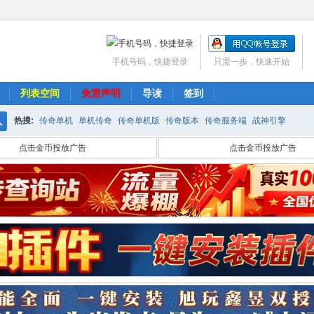
手机号码，快捷登录
只需一步，快速开始
列表空间
免责声明
导读
签到
热搜:
传奇单机
单机传奇
传奇单机版
传奇版本
传奇服务端
战神引擎
搜
点击金币投放广告
点击金币投放广告
索