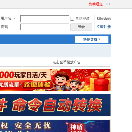
赞助通道
切
换
用户名
自动登录
找回密码
到
宽
密码
立即注册
登录
版
快捷导航
点击金币投放广告