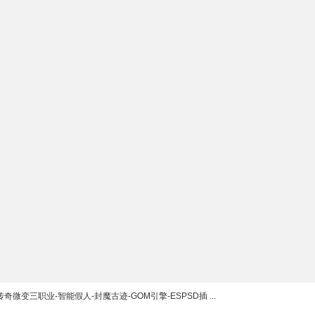
奇微变三职业-智能假人-封魔古迹-GOM引擎-ESPSD插 ...