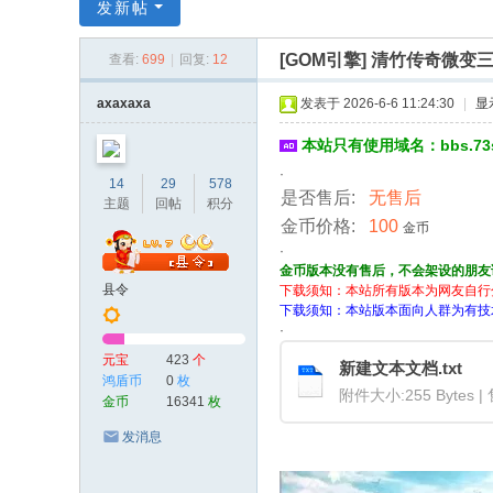
传
发新帖
奇
[GOM引擎]
清竹传奇微变三职
查看:
699
|
回复:
12
服
务
axaxaxa
发表于 2026-6-6 11:24:30
|
显
端
本站只有使用域名：bbs.7
·
14
29
578
是否售后:
无售后
主题
回帖
积分
金币价格:
100
金币
·
金币版本没有售后，不会架设的朋友
县令
下载须知：本站所有版本为网友自行
下载须知：本站版本面向人群为有技
·
元宝
423
个
新建文本文档.txt
鸿盾币
0
枚
附件大小:255 Bytes |
金币
16341
枚
发消息