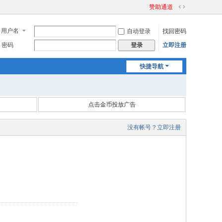
赞助通道
切
换
用户名
自动登录
找回密码
到
宽
密码
立即注册
登录
版
快捷导航
点击金币投放广告
没有帐号？立即注册