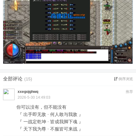
全部评论
(15)
倒序浏览
xxegojghwq
推荐
2026-5-30 14:49:03
你可以没有，但不能没有
『 出手即无敌 · 何人敢与我敌 』
『 一战定乾坤 · 皆成我脚下魂 』
『 天下我为尊 · 不服皆可来战 』