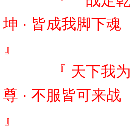
『 一战定乾
坤 · 皆成我脚下魂
』
『 天下我为
尊 · 不服皆可来战
』