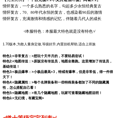
情怀复古，一个多么熟悉的名字，勾起多少永恒经典复古
情怀复古，70、80年代永恒的复古，也感染着90后的激情
情怀复古，充满激情和情感的记忆，伴随着几代人的成长
≮本服特色：本服最大特色就是没有特色≯
1.70版本,为散人量身定做,等级好升,内置挂机帮助,适合上班族
特色1:<非常复古：>想玩十天半月的，不要轻易尝试！
特色2:<地图传送：>原版没有传送员，地图全靠跑。这里增加了传送员，
基础传送！
特色3:<极品爆率：>小极品最高+3，特戒有爆率，但是非常低，得一件得
天下！
特色4:<隐藏属性：>每个名牌装备和一些特殊装备都加了不同的隐藏属
性，怎么搭配自己看！
特色5:<隐藏地图：>有几个隐藏地图，玩家可查看隐藏地图说明！
特色6:<无幻境，有藏宝阁>