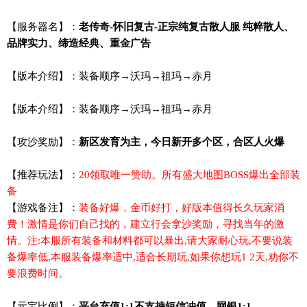
【服务器名】：
老传奇-怀旧复古-正宗纯复古散人服 纯粹散人、
品牌实力、缔造经典、重金广告
【版本介绍】：装备顺序→沃玛→祖玛→赤月
【版本介绍】：装备顺序→沃玛→祖玛→赤月
【攻沙奖励】：
新区发育为主，今日新开多个区，合区人火爆
【推荐玩法】：
20领取唯一赞助。所有盛大地图BOSS爆出全部装
备
【游戏备注】：
装备好爆，金币好打，好版本值得长久玩家消
费！激情是你们自己找的，建立行会拿沙奖励，寻找当年的激
情。注:本服所有装备和材料都可以暴出,请大家耐心玩,不要说装
备爆率低,本服装备爆率适中,适合长期玩,如果你想玩1 2天,劝你不
要浪费时间。
【元宝比例】：
平台充值1:1不支持短信冲值。网银1:1。