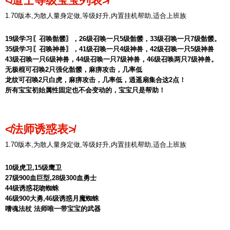
≮道士等级宝宝列表≯
1.70版本,为散人量身定做,等级好升,内置挂机帮助,适合上班族
19级学习〖召唤骷髅〗，26级召唤一只5级骷髅，33级召唤一只7级骷髅。
35级学习〖召唤神兽〗，41级召唤一只4级神兽，42级召唤一只5级神兽
43级召唤一只6级神兽，44级召唤一只7级神兽，46级召唤两只7级神兽。
无极棍可召唤2只强化骷髅，麻痹攻击，几率低
龙纹可召唤2只白虎，麻痹攻击，几率低，逍遥扇集合这2点！
所有宝宝初始属性固定也不会变动的，宝宝只是帮助！
≮法师诱惑表≯
1.70版本,为散人量身定做,等级好升,内置挂机帮助,适合上班族
10级虎卫,15级鹰卫
27级900血巨型,28级300血勇士
44级诱惑花吻蜘蛛
46级900大勇,46级诱惑月魔蜘蛛
嗜魂法杖 法师唯一带宝宝的武器