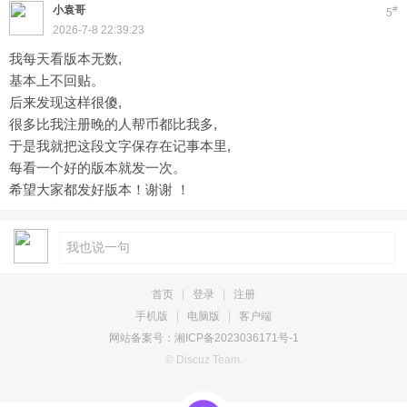
小袁哥
#
5
2026-7-8 22:39:23
我每天看版本无数,
基本上不回贴。
后来发现这样很傻,
很多比我注册晚的人帮币都比我多,
于是我就把这段文字保存在记事本里,
每看一个好的版本就发一次。
希望大家都发好版本！谢谢 ！
首页
|
登录
|
注册
手机版
|
电脑版
|
客户端
网站备案号：湘ICP备2023036171号-1
© Discuz Team.