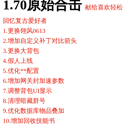
1.70原始合击
献给喜欢轻松
回忆复古爱好者
1.更换翎风0613
2.增加自定义补丁对比箭头
3.更换大背包
4.假人上线
5.优化**配置
6.增加网关封加速参数
7.调整背包UI显示
8.清理暗藏群号
9.优化数据库物品叠加
10.增加回收技能书