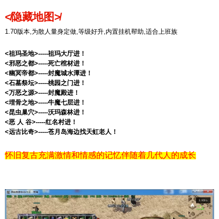
≮隐藏地图≯
1.70版本,为散人量身定做,等级好升,内置挂机帮助,适合上班族
<祖玛圣地>-----祖玛大厅进！
<邪恶之都>-----死亡棺材进！
<幽冥帝都>-----封魔城水潭进！
<石墓祭坛>-----桃园之门进！
<万恶之源>-----封魔殿进！
<埋骨之地>-----牛魔七层进！
<昆虫巢穴>-----沃玛森林进！
<恶 人 谷>-----红名村进！
<远古比奇>-----苍月岛海边找天虹老人！
怀旧复古充满激情和情感的记忆伴随着几代人的成长