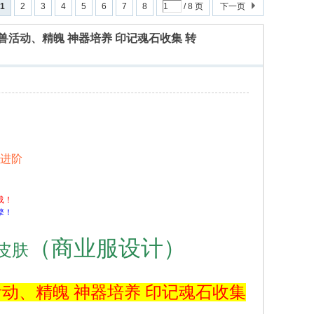
1
2
3
4
5
6
7
8
/ 8 页
下一页
 灵兽活动、精魄 神器培养 印记魂石收集 转
0进阶
载！
擎！
（商业服设计）
皮肤
灵兽活动、精魄 神器培养 印记魂石收集