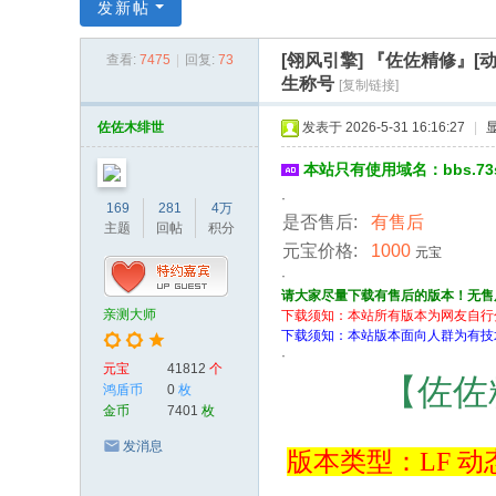
传
发新帖
奇
[翎风引擎]
『佐佐精修』[动
查看:
7475
|
回复:
73
服
生称号
[复制链接]
务
佐佐木绯世
发表于 2026-5-31 16:16:27
|
端
本站只有使用域名：bbs.7
·
169
281
4万
是否售后:
有售后
主题
回帖
积分
元宝价格:
1000
元宝
·
请大家尽量下载有售后的版本！无售
亲测大师
下载须知：本站所有版本为网友自行
下载须知：本站版本面向人群为有技
·
元宝
41812
个
【佐佐
鸿盾币
0
枚
金币
7401
枚
发消息
版本类型
：
LF 