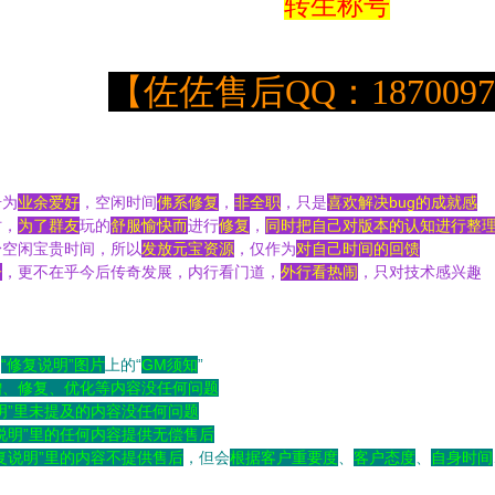
转生称号
【
佐佐售后QQ：1870097
奇为
业余爱好
，空闲时间
佛系修复
，
非全职
，只是
喜欢解决bug的成就感
时，
为了群友
玩的
舒服愉快而
进行
修复
，
同时把自己对版本的认知进行整
身空闲宝贵时间，所以
发放元宝资源
，仅作为
对自己时间的回馈
子
，更不在乎今后传奇发展，内行看门道，
外行看热闹
，只对技术感兴趣
的
“修复说明”图片
上的“
GM须知
”
增、修复、优化等内容没任何问题
明”里未提及的内容没任何问题
说明”里的任何内容提供无偿售后
复说明”里的内容不提供售后
，但会
根据客户重要度
、
客户态度
、
自身时间