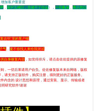
，增加客户重要度
IP
，
有IP无端口，也做不了什么
），
一旦购买
，
表示您已
本
修复说明”里的客户端
子气
，
要不你找人来给我测试
提供自身修复内容
，如觉得排斥，请点击佐佐提供的原修复
否则，一切后果请用户自负。佐佐修复版本来自网络，版权
序，请支持正版软件，购买注册，得到更好的正版服务。
件内含的 设计思想和原理，通过安装、显示、传输或者
明研究软件!谢谢