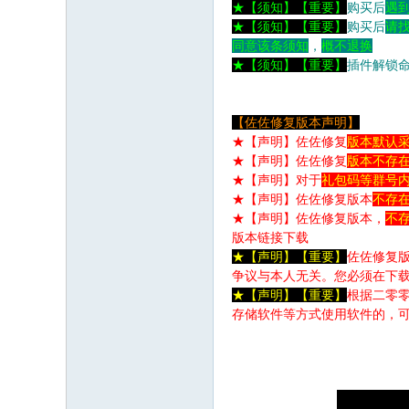
★
【须知】
【重要】
购买后
遇
★
【须知】
【重要】
购买后
请
同意该条须知
，
概不退换
★
【须知】
【重要】
插件解锁
【佐佐修复版本声明】
★【声明】佐佐修复
版本默认采
★
【声明】
佐佐修复
版本不存
★
【声明】
对于
礼包码等群号
★
【声明】
佐佐修复版本
不存
★
【声明】
佐佐修复版本，
不
版本链接下载
★
【声明】
【重要】
佐
佐修复
争议与本人无关。您必须在下载
★
【声明】
【重要】
根据二零
存储软件等方式使用软件的，可