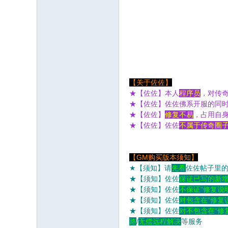
【关于佐佐】
★
【佐佐】本人
程序员
，对传
★
【佐佐】
佐佐佛系开服的同
★
【佐佐】
修复不易
，占用自
★
【佐佐】
佐佐
不属于传奇圈
【GM购买版本须知】
★【须知】请
先看
佐佐帖子里
★
【须知】
佐佐
保证已写的新
★
【须知】
佐佐
不保证“修复说
★
【须知】
佐佐
对包含在“修复
★
【须知】
佐佐
对不包含在“修
路
/
无偿远程解决
等服务