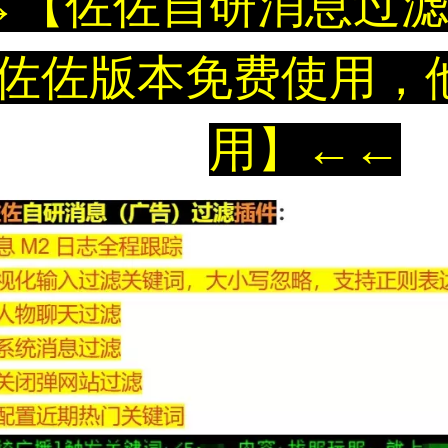
→
【佐佐自研消息过
佐佐版本免费使用，
用】
←
←