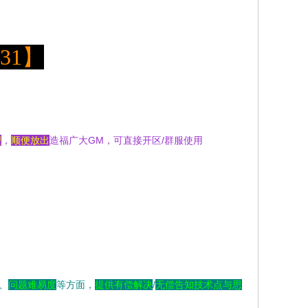
31
】
理
，
顺便放出
造福广大GM，可直接开区/群服使用
、
问题难易度
等方面，
提供有偿解决
/
无偿告知技术点
与思