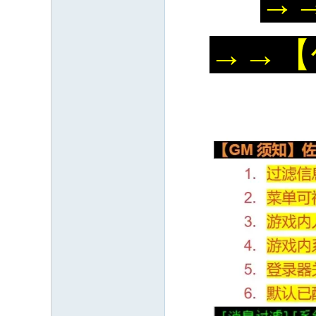
→
→
→
【