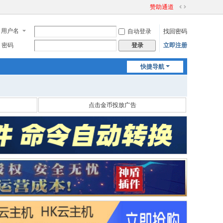
赞助通道
切
换
用户名
自动登录
找回密码
到
宽
密码
立即注册
登录
版
快捷导航
点击金币投放广告