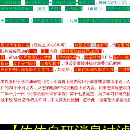
到问题
找佐佐
，
提供购买论坛
+
所在论坛昵称
+
版本名字
，佐佐会进行记录
找佐佐解锁插件命令
，提供【
IP地址
、
无需端口
】（请放心，
佐佐不会泄露
命令
只是为了防止
【
佐佐版本的泛滥
】，尽量
让您拿到佐佐的独家修复版
用18周年客户端
（理论上16-18均可），“
修复说明
”里
如有写
，请
使用“
在
任何佐佐添加的
广告
、
后门
内容（
可付费找佐佐添加后门
）
内容
，请GM
全局搜索自行替换
，
几秒钟的事
情，
不要吵吵
有广告
显得小家
在换皮
、
改名等**操作
，
仅修复版本
，没必要做额外操作浪费自己时间
存在使用别人修复版本直接放出
，如使用，
会提供原修复版本链接
，
同时
版本仅限用于学习和研究目的；不得将上述内容用于商业或者非法用途，
后的24个小时之内，从您的电脑中彻底删除上述内容。如果您喜欢该程
零二年一月一日《计算机软件保护条例》第十七条规定：为了学习和研究软
以不经 软件著作权人许可，不向其支付报酬！鉴于此，也希望大家按此说