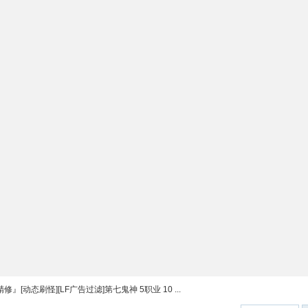
修』[动态刷怪][LF广告过滤]第七鬼神 5职业 10 ...