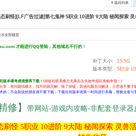
返回列表
态刷怪][LF广告过滤]第七鬼神 5职业 10进阶 9大陆 秘闻探索
显示全部楼层
3su.com 才能进行QQ登陆，其他域名不行的！
补丁大小:
15.5G
版本类型:
5职业 1
后版本请考虑清楚再下载！
(掉链在联系楼主无果后去失效申报区发帖申报！)
分享，有问题找楼主，找不到就无解，除了掉链，其他问题无法解决，介意请不要下
术的，不会架设的朋友请不要下载；下载任何版本请第一时间进行杀毒，替换全套引
精修】
带网站-游戏内攻略-非配套登录器
动态刷怪 5职业 10进阶 9大陆 秘闻探索 