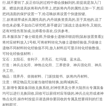
行,就不要转了,反正你玩的过程中都会接触到的,前提就是加入门
派。赠送的道具妖将和内丹带上,把妖将内丹的属性点加一下,然后
把鸡汤面的保护设置一下,给召唤妖将设置个快捷按键。
三.妖将就带成长高属性高的,内丹就换资质高的,至于其他的,说了
你也未必懂,不如自己研究吧,新手建议门派战士选金刚寺,又能抗,
还有对怪伤害加成,法师看你喜欢,仅供参考。
四.本服添加了修士锻造师,升级修士遗物详细说明(鼠标放置查看)|
将对应材料放入1号框,可将材料转化为修士遗物经验值,升级修士
遗物不同材料转化经验值不同,放入材料后可显示转化经验数值。
可转化经验值材料：
宝石：太阳石、舍利子、月亮石、红玛瑙、蓝水晶。
打造：神兵点化符、神饰点化符、三界密录、神兵强化符、神兵
天工符。
物品：境界丹、坐骑材料、门派技能书、妖将内丹材料。
注意：绑定物品无法被当做经验转换,如商城购买。
五.新增专属装备回收兑换系统,封神世界及分界大陆所出专属装备
均可以进行兑换回收,回收可以获得对应等级的,神兵点化符或者神
饰点化符,操作时按提示请选择你要回收的专属及想要得到的打造
材料即可。