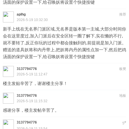
汤面的保护设置一下,给召唤妖将设置个快捷按键
aplhg
推荐
2026-5-19 10:32:30
新手上线在无名界门派区域,无名界是版本第一主城,大部分时间你
会在这里度过,加入门派后在安全区转一圈了解下,实在懒的不行,
就不要转了,反正你玩的过程中都会接触到的,前提就是加入门派。
赠送的道具妖将和内丹带上,把妖将内丹的属性点加一下,然后把鸡
汤面的保护设置一下,给召唤妖将设置个快捷按键
3137794776
板凳
2026-5-19 11:12:47
楼主发贴辛苦了，谢谢楼主分享！
3137794776
地板
2026-5-19 11:15:32
感谢分享，楼主发帖辛苦了。
3137794776
#
5
2026-5-19 11:15:54