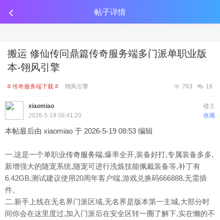
传奇工具分享
点击金币投放广告
点击金币投放广告
点击金币投放广告
帖子详情
搬运 修仙传问鼎篇传奇服务端多门派单职业版
本-翎风引擎
# 传奇服务端下载 #
翎风引擎
763
16
xiaomiao
楼主
2026-5-19 08:41:20
收藏
本帖最后由 xiaomiao 于 2026-5-19 08:53 编辑
一.这是一个单职业
传奇服务端
,爆率全开,装备好打,专属装备多多,
新增强大的随宠系统,随宠可进行洗炼技能佩戴装备等,补丁有
6.42GB,测试建议使用20周年客户端,游戏兑换码666888,无需插
件。
二.新手上线在无名界门派区域,无名界是版本第一主城,大部分时
间你会在这里度过,加入门派后在安全区转一圈了解下,实在懒的不