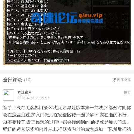
全部评论
(16)
倒序浏览
奇速账号
推荐
2026-6-26 11:19:57
新手上线在无名界门派区域,无名界是版本第一主城,大部分时间你
会在这里度过,加入门派后在安全区转一圈了解下,实在懒的不行,
就不要转了,反正你玩的过程中都会接触到的,前提就是加入门派。
赠送的道具妖将和内丹带上,把妖将内丹的属性点加一下,然后把鸡