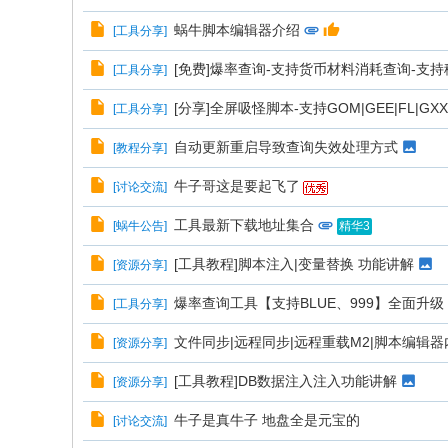
蜗牛脚本编辑器介绍
[
工具分享
]
[免费]爆率查询-支持货币材料消耗查询-支
[
工具分享
]
[分享]全屏吸怪脚本-支持GOM|GEE|FL|
[
工具分享
]
自动更新重启导致查询失效处理方式
[
教程分享
]
牛子哥这是要起飞了
[
讨论交流
]
工具最新下载地址集合
[
蜗牛公告
]
精华3
[工具教程]脚本注入|变量替换 功能讲解
[
资源分享
]
爆率查询工具【支持BLUE、999】全面升级
[
工具分享
]
文件同步|远程同步|远程重载M2|脚本编辑
[
资源分享
]
[工具教程]DB数据注入注入功能讲解
[
资源分享
]
牛子是真牛子 地盘全是元宝的
[
讨论交流
]