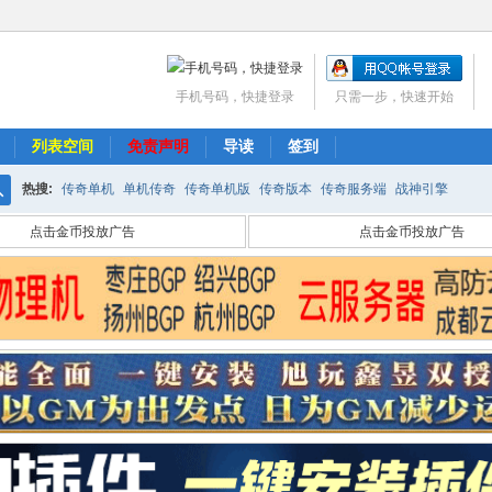
手机号码，快捷登录
只需一步，快速开始
列表空间
免责声明
导读
签到
热搜:
传奇单机
单机传奇
传奇单机版
传奇版本
传奇服务端
战神引擎
搜
点击金币投放广告
点击金币投放广告
索