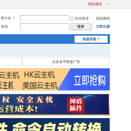
赞助通道
切
换
用户名
自动登录
找回密码
到
宽
密码
立即注册
登录
版
快捷导航
点击金币投放广告