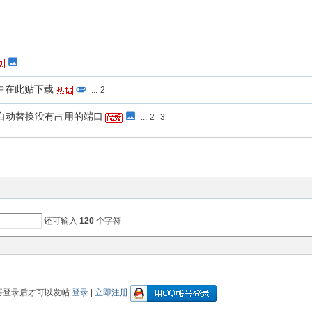
中在此贴下载
...
2
-自动替换没有占用的端口
...
2
3
还可输入
120
个字符
要登录后才可以发帖
登录
|
立即注册