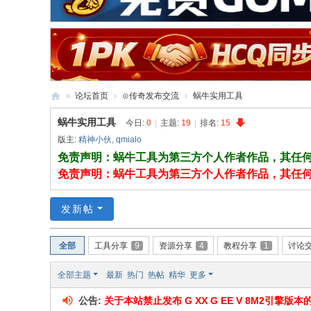
»
论坛首页
›
⊙传奇发布交流
›
蜗牛实用工具
传
蜗牛实用工具
今日:
0
|
主题:
19
|
排名:
15
奇
版主:
精神小伙
,
qmialo
服
免责声明：蜗牛工具为第三方个人作者作品，其任
免责声明：蜗牛工具为第三方个人作者作品，其任
务
端
发新帖
全部
工具分享
9
资源分享
4
教程分享
1
讨论
全部主题
最新
热门
热帖
精华
更多
公告:
关于本站禁止发布 G XX G EE V 8M2引擎版本