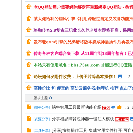
老QQ登陆用户需要解除绑定再重新绑定QQ登陆 - 教
某大佬给我的翎风引擎《利用跨服过自定义装备功能
珞珈传奇2.9复古三职业长久养老版本即将开启，采用9
发布老gom引擎的兄弟请将版本换成神盾插件后再发
传奇各种客户端合集下载-从11周年到18周年都有！已
本站只有使用域名：bbs.73su.com 才能进行QQ
论坛如何发附件收费，上传图片等基本操作！
...
2
高性价比 和 便宜的 高防云服务器/物理机 推荐 点击了
版块主题
蜗牛实用工具最新功能介绍
[
蜗牛公告
]
...
2
分享相思熊背包神器一键注入模板
[
资源分享
]
[分享]快捷操作工具-集成常用文件打开-可
[
工具分享
]