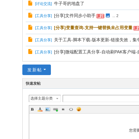
牛子哥的地盘了
[
讨论交流
]
[分享]文件同步小助手
[
工具分享
]
...
2
[分享]变量查询-支持一键替换未占用变量
[
工具分享
]
关于工具-脚本下载-版本更新-链接失效，集
[
工具分享
]
[分享]微端配置工具分享-自动刷PAK客户端
[
工具分享
]
发新帖
快速发帖
选择主题分类
您需