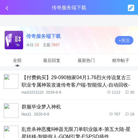
传奇工具分享
点击金币投放广告
点击金币投放广告
点击金币投放广告
传奇服务端下载
传奇服务端下载
+关注
今日
10
主题
7697
全部
最后回复
最新热门
精华帖子
【付费购买】29-090独家04月1.76烈火传说复古三
职业专属神装攻速传奇客户端-智能假人-自动回收-
五大陆_新GOM引擎
ma33221110
2026-6-9
1112
30
群服毕业梦入神机
lika11
2026-6-8
767
19
乱世杀神恶魔II神器无限刀单职业版本-第五大陆-星
星转移-智能假人-GOM引擎-ESPSD插件