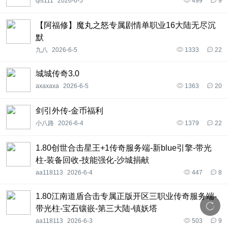
qls111
2026-6-5
499
9
【阿福修】魔丸之怒专属剧情单职业16大陆无尽沉
默
九八
2026-6-5
1333
22
城城传奇3.0
axaxaxa
2026-6-5
1363
20
剑引外传-金币福利
小八路
2026-6-4
1379
22
1.80创世合击星王+1传奇服务端-新blue引擎-带光
柱-装备回收-技能强化-沙城捐献
aa118113
2026-6-4
447
8
1.80江南道盾合击专属正版开区三职业传奇服务端-
带光柱-宝石镶嵌-第三大陆-镇妖塔
aa118113
2026-6-3
503
9