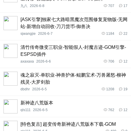
九八
2026-6-8
707
17
[ASK引擎]独家七大路暗黑魔次范围修复宠物版-无网
站-新增自动回收-刀刀货币-御兽决
sjwangjie
2026-6-7
1184
22
清竹传奇微变三职业-智能假人-封魔古迹-GOM引擎-
ESPSD插件
axaxaxa
2026-6-6
706
12
魂之寂灭-单职业-神兽护体-鲲鹏宝术-万兽屠怒-柳神
残灵-大罗剑胎
dbdhr
2026-6-5
1208
19
新神迹八荒版本
qls111
2026-6-5
762
12
[特色复古] 超变传奇新神迹八荒版本下载-GOM