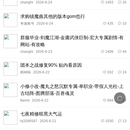
changhr
2026-6-24
1403
35
求购镇魔曲其他的版本gom也行
奇速账号
2026-6-24
435
10
群服毕业-剑魔江湖-金庸武侠巨制-宏大专属剧情-有
网站-有攻略
changhr
2026-6-23
1406
44
团本之战修复90% 贴内看原因
精神病
2026-6-22
932
24
小修小改-魔丸之怒沉默专属-单职业-带假人光柱-上
古结阵-图腾部落-百兽魂灵
tlwrmi
2026-6-22
894
22
七夜精修暗黑大气运
hj3266587
2026-6-21
1030
13