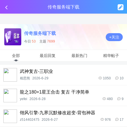
传奇工具分享
点击金币投放广告
点击金币投放广告
点击金币投放广告
传奇服务端下载
传奇服务端下载
+关注
今日
53
主题
7699
全部
最后回复
最新热门
精华帖子
武神复古-三职业
相思熊
2026-6-29
1050
10
龍之180+1星王合击 复古 干净简单
yefei
2026-6-28
480
9
翎风引擎-九界沉默修改超变-背包神器
z514402475
2026-6-27
976
17