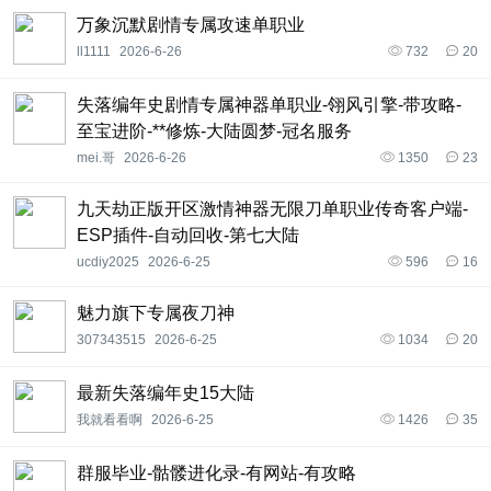
万象沉默剧情专属攻速单职业
ll1111
2026-6-26
732
20
失落编年史剧情专属神器单职业-翎风引擎-带攻略-
至宝进阶-**修炼-大陆圆梦-冠名服务
mei.哥
2026-6-26
1350
23
九天劫正版开区激情神器无限刀单职业传奇客户端-
ESP插件-自动回收-第七大陆
ucdiy2025
2026-6-25
596
16
魅力旗下专属夜刀神
307343515
2026-6-25
1034
20
最新失落编年史15大陆
我就看看啊
2026-6-25
1426
35
群服毕业-骷髅进化录-有网站-有攻略