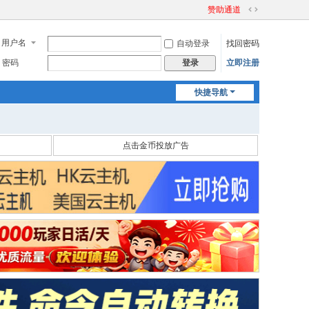
赞助通道
切
换
用户名
自动登录
找回密码
到
宽
密码
立即注册
登录
版
快捷导航
点击金币投放广告