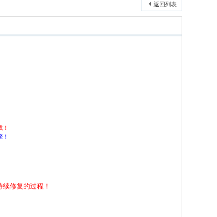
返回列表
载！
擎！
持续修复的过程！