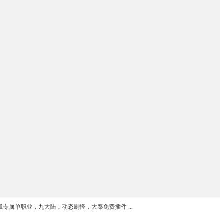
狐专属单职业，九大陆，动态刷怪，大秦免费插件 ...