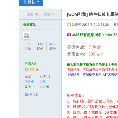
传
发新帖
奇
[GOM引擎]
绝色妖狐专属
查看:
353
|
回复:
2
服
务
奇速随风
发表于 2026-7-9 12:31:26
|
显
端
本站只有使用域名：bbs.7
·
115
149
3829
是否售后:
无售后
主题
回帖
积分
元宝价格:
300
元宝
·
亲测大师
请大家尽量下载有售后的版本！无售
下载须知：本站所有版本为网友自行
下载须知：本站版本面向人群为有技
元宝
2645
个
·
鸿盾币
0
枚
金币
806
枚
发消息
购买请看：
1、所有端，都不是独自写的，
2、只能说我们发现的bug已修
3、我也只修了我修复记录里
4、可以提供技术咨询，但是不