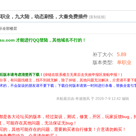
单职业，九大陆，动态刷怪，大秦免费插件
[复制链接]
示全部楼层
3su.com 才能进行QQ登陆，其他域名不行的！
补丁大小:
5.89
版本类型:
单职业
后版本请考虑清楚再下载！
(掉链在联系楼主无果后去失效申报区发帖申报！)
分享，有问题找楼主，找不到就无解，除了掉链，其他问题无法解决，介意请不要下
术的，不会架设的朋友请不要下载；下载任何版本请第一时间进行杀毒，替换全套引
本帖最后由 奇速随风 于 2026-7-9 12:42 编辑
都是各大论坛买的版本，经过架设，测试，修复，开区，玩家反馈bug，
复，可能存在其他问题，无法保证无bug！
面写的，其他可能存在的问题，需要购买者自行修复！介意请勿购买！
做免费劳动力，介意请勿购买！