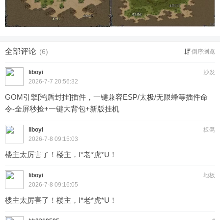
全部评论
(6)
倒序浏览
liboyi
沙发
2026-7-7 20:56:32
GOM引擎[鸿盾封挂]插件，一键兼容ESP/太极/无限蜂等插件命
令-全屏秒捡+一键大背包+新版挂机
liboyi
板凳
2026-7-8 09:15:03
楼主太厉害了！楼主，I*老*虎*U！
liboyi
地板
2026-7-8 09:16:05
楼主太厉害了！楼主，I*老*虎*U！