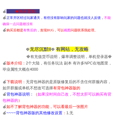
🍎
★购买需知
：
🍎
正常开区经过玩家通关
，
有些没有影响玩家的问题也就没人反馈，
不能
确保一点问题都没有
🍎
购买后都是
有售后的
，发现BUG，可以
截图
问题联系我处理。
无尽沉默II
有
网站，无攻略
🍓
🍓
🍓有充值货币说明，爆率调整说明，单机登录器🍓
🍎
版本介绍：
2个大陆，有任务玩法 副本 有许多NPC在地图里，
毕业属性大概在4000
🍎
下载说明：
无背包神器的是原版修复后的不含任何群服内容，
如开群服或单机不想改可选择
有背包神器版的
🍎
背包神器说明：
（
如果没时间自己改，不想太肝可以购买有背
包神器的
）
🍎
如不了解背包神器的功能，可以看最后一张图片
🍎
~~~~背包神器版的其他修改设置
：
1.无