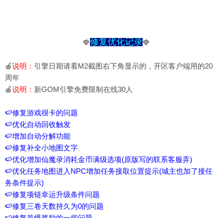
修复优化记录
🍓
🍓
🍎
说明：
引擎日期请看M2截图右下角显示的，开区客户端用的20
周年
🍎
说明：
新GOM引擎免费限制在线30人
🍉修复游戏很卡的问题
🍉优化自动回收触发
🍉增加自动分解功能
🍉修复补全小地图文字
🍉优化增加仙魔录消耗金币满级选项(原版写的联系客服弄)
🍉优化任务地图进入NPC增加任务接取位置提示(城主也加了接任
务条件提示)
🍉修复项链幸运升级条件问题
🍉修复三卷天数持久为0的问题
🍉修复首爆奖励的一些问题