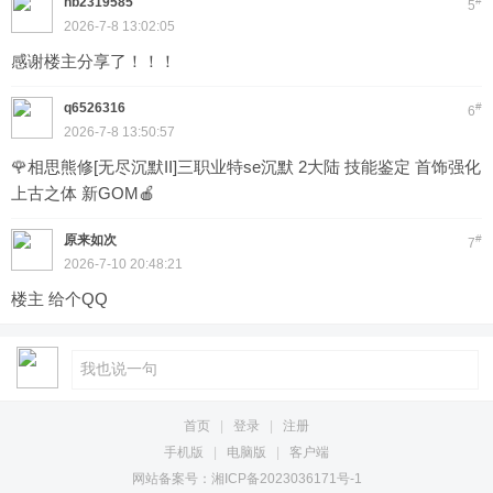
hb2319585
#
5
2026-7-8 13:02:05
感谢楼主分享了！！！
q6526316
#
6
2026-7-8 13:50:57
🌹相思熊修[无尽沉默II]三职业特se沉默 2大陆 技能鉴定 首饰强化
上古之体 新GOM🍎
原来如次
#
7
2026-7-10 20:48:21
楼主 给个QQ
首页
|
登录
|
注册
手机版
|
电脑版
|
客户端
网站备案号：湘ICP备2023036171号-1