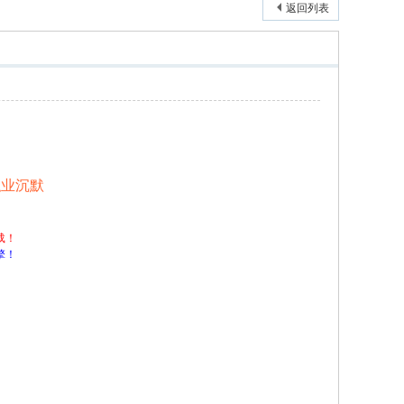
返回列表
职业沉默
载！
擎！