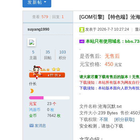
传
发新帖
奇
[GOM引擎]
【特色端】沧海
查看:
579
|
回复:
1
服
务
suyang1990
发表于 2026-7-7 10:27:24
|
显
端
本站只有使用域名：bbs.7
·
5
35
103
是否售后:
无售后
主题
回帖
积分
元宝价格:
450
元宝
·
请大家尽量下载有售后的版本！无售
下载须知：本站所有版本为网友自行
什长
下载须知：本站版本面向人群为有技
·
元宝
23
个
文件名称:
沧海沉默.txt
鸿盾币
0
枚
文件大小:
239 Bytes
售价:
45
金币
7642
枚
下载权限:
不限
[积分获取]
发消息
安全检测，请放心下载
文字介绍：