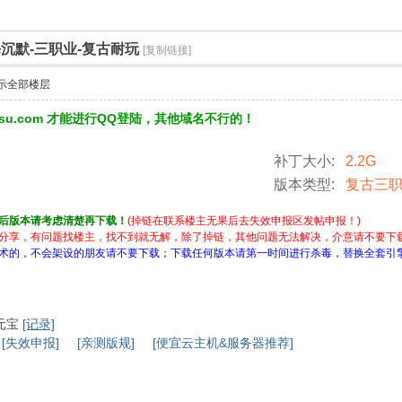
沉默-三职业-复古耐玩
[复制链接]
示全部楼层
3su.com 才能进行QQ登陆，其他域名不行的！
补丁大小:
2.2G
版本类型:
复古三
后版本请考虑清楚再下载！
(掉链在联系楼主无果后去失效申报区发帖申报！)
分享，有问题找楼主，找不到就无解，除了掉链，其他问题无法解决，介意请不要下
术的，不会架设的朋友请不要下载；下载任何版本请第一时间进行杀毒，替换全套引
0元宝
[记录]
[失效申报]
[亲测版规]
[便宜云主机&服务器推荐]