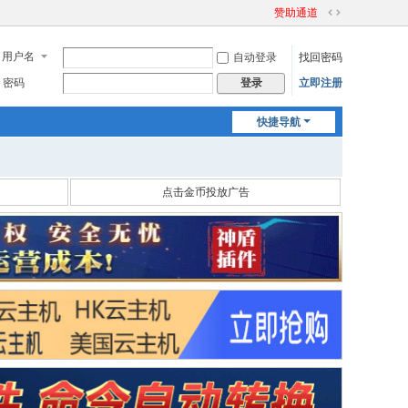
赞助通道
切
换
用户名
自动登录
找回密码
到
宽
密码
立即注册
登录
版
快捷导航
点击金币投放广告