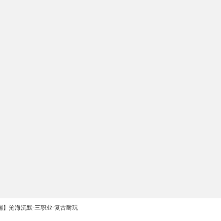
端】沧海沉默-三职业-复古耐玩