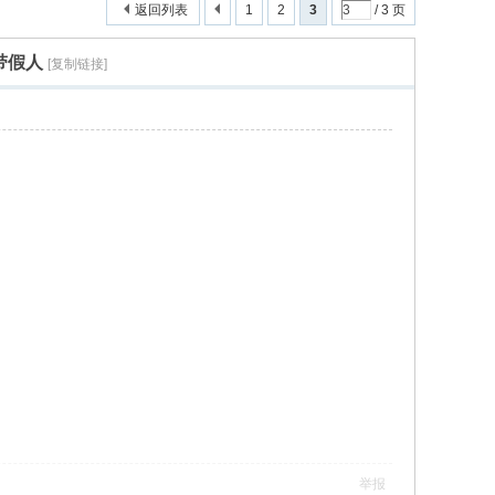
返回列表
1
2
3
/ 3 页
带假人
[复制链接]
举报