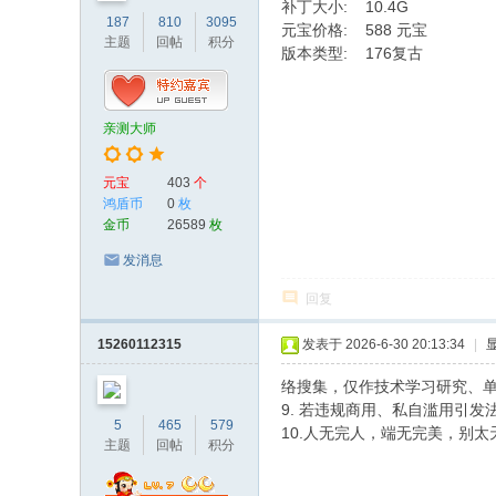
补丁大小: 10.4G
187
810
3095
元宝价格: 588 元宝
主题
回帖
积分
版本类型: 176复古
亲测大师
元宝
403
个
鸿盾币
0
枚
金币
26589
枚
发消息
回复
15260112315
发表于 2026-6-30 20:13:34
|
络搜集，仅作技术学习研究、
9. 若违规商用、私自滥用引
5
465
579
10.人无完人，端无完美，别
主题
回帖
积分