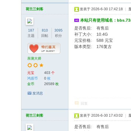
荷兰三剑客
发表于 2026-6-30 17:42:18
|
本站只有使用域名：bbs.7
是否售后: 有售后
187
810
3095
补丁大小: 10.4G
主题
回帖
积分
元宝价格: 588 元宝
版本类型: 176复古
亲测大师
元宝
403
个
鸿盾币
0
枚
金币
26589
枚
发消息
回复
荷兰三剑客
发表于 2026-6-30 17:43:02
|
是否售后: 有售后