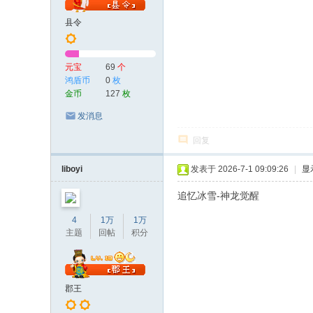
县令
元宝
69
个
鸿盾币
0
枚
金币
127
枚
发消息
回复
liboyi
发表于 2026-7-1 09:09:26
|
显
追忆冰雪-神龙觉醒
4
1万
1万
主题
回帖
积分
郡王