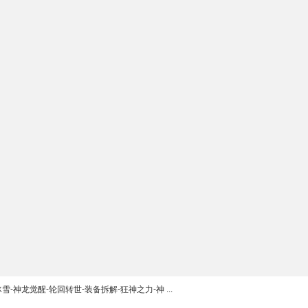
冰雪-神龙觉醒-轮回转世-装备拆解-狂神之力-神 ...