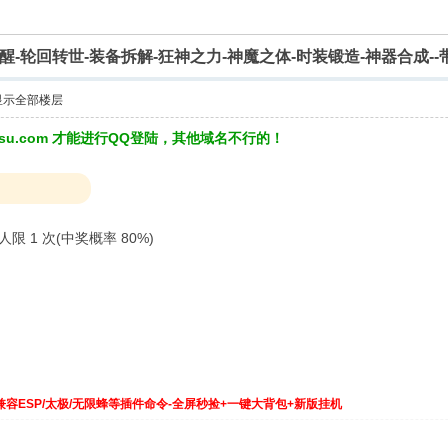
觉醒-轮回转世-装备拆解-狂神之力-神魔之体-时装锻造-神器合成--
显示全部楼层
3su.com 才能进行QQ登陆，其他域名不行的！
限 1 次(中奖概率 80%)
兼容ESP/太极/无限蜂等插件命令-全屏秒捡+一键大背包+新版挂机