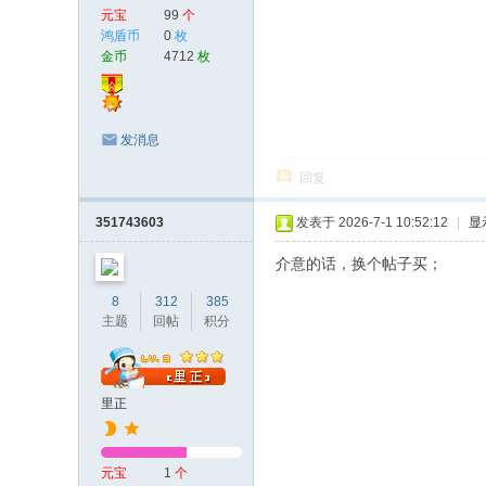
元宝
99
个
鸿盾币
0
枚
金币
4712
枚
发消息
回复
351743603
发表于 2026-7-1 10:52:12
|
显
介意的话，换个帖子买；
8
312
385
主题
回帖
积分
里正
元宝
1
个