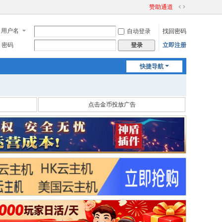
赞助通道
切
换
用户名
自动登录
找回密码
到
宽
密码
立即注册
登录
版
快捷导航
点击金币投放广告