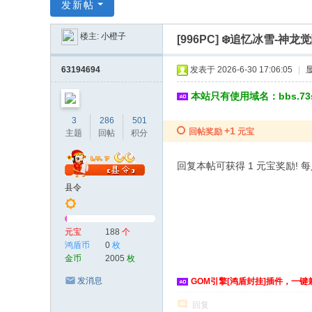
传
发新帖
奇
楼主:
小橙子
[996PC]
❄️追忆冰雪-神龙
服
务
63194694
发表于 2026-6-30 17:06:05
|
端
本站只有使用域名：bbs.7
3
286
501
+1
回帖奖励
元宝
主题
回帖
积分
回复本帖可获得 1 元宝奖励! 每人
县令
元宝
188
个
鸿盾币
0
枚
金币
2005
枚
发消息
GOM引擎[鸿盾封挂]插件，一键
回复