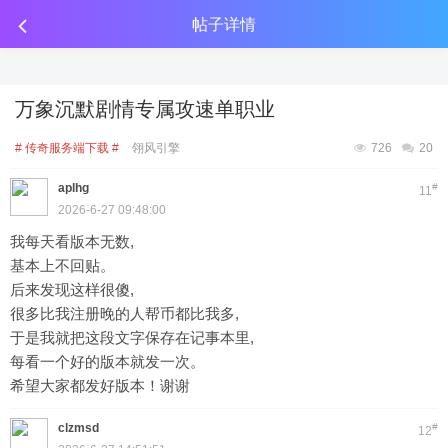
传奇工具分享
点击金币投放广告
点击金币投放广告
点击金币投放广告
帖子详情
万象沉默剧情专属攻速单职业
# 传奇服务端下载 #
翎风引擎
726
20
aplhg
#
11
2026-6-27 09:48:00
我每天看版本无数,
基本上不回贴。
后来发现这样很傻,
很多比我注册晚的人帮币都比我多,
于是我就把这段文字保存在记事本里,
每看一个好的版本就发一次。
希望大家都发好版本！谢谢
clzmsd
#
12