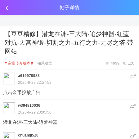
传奇工具分享
点击金币投放广告
点击金币投放广告
点击金币投放广告
帖子详情
【豆豆精修】潜龙在渊-三大陆-追梦神器-红蓝
对抗-天宫神锻-切割之力-五行之力-无尽之塔-带
网站
# 亲测传奇版本 #
翎风引擎
4099
126
a619970983
#
21
2026-6-29 22:57:58
点击金币投放广告
w394810036
#
22
2026-6-29 23:05:50
潜龙在渊-三大陆-追梦神器
chuanqi520
#
23