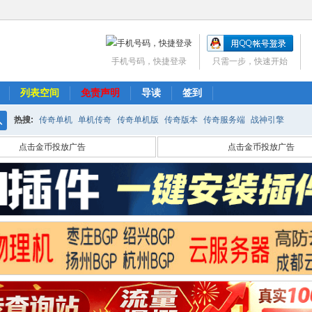
手机号码，快捷登录
只需一步，快速开始
列表空间
免责声明
导读
签到
热搜:
传奇单机
单机传奇
传奇单机版
传奇版本
传奇服务端
战神引擎
搜
点击金币投放广告
点击金币投放广告
索