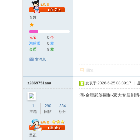
百姓
元宝
0
个
鸿盾币
0
枚
金币
9
枚
发消息
回复
z2869751aaa
发表于 2026-6-25 08:39:17
|
湖-金庸武侠巨制-宏大专属剧情
1
290
334
主题
回帖
积分
里正