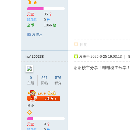
元宝
35
个
鸿盾币
0
枚
金币
1066
枚
发消息
回复
hu4200238
发表于 2026-6-25 19:03:13
|
谢谢楼主分享！谢谢楼主分享
0
567
576
主题
回帖
积分
县令
元宝
9
个
鸿盾币
0
枚