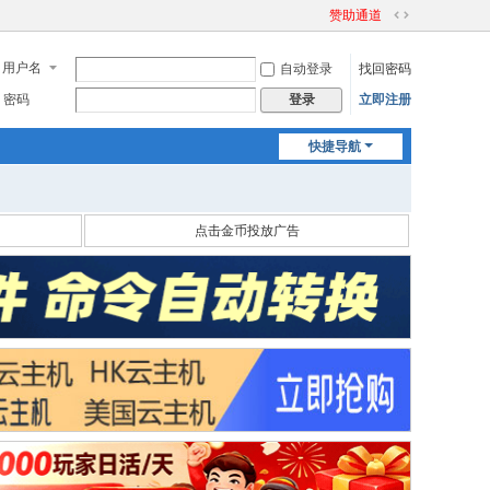
赞助通道
切
换
用户名
自动登录
找回密码
到
宽
密码
立即注册
登录
版
快捷导航
点击金币投放广告