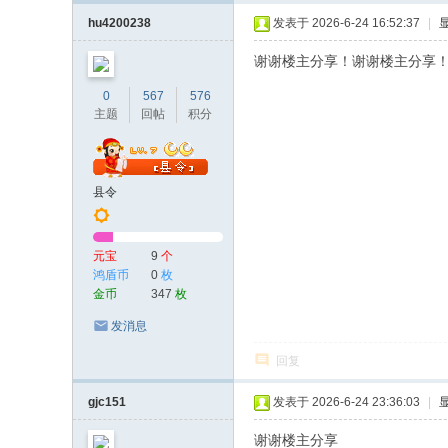
hu4200238
发表于 2026-6-24 16:52:37
|
谢谢楼主分享！谢谢楼主分享
0
567
576
主题
回帖
积分
县令
元宝
9
个
鸿盾币
0
枚
金币
347
枚
发消息
回复
gjc151
发表于 2026-6-24 23:36:03
|
谢谢楼主分享