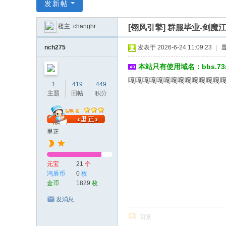
传
发新帖
奇
楼主:
changhr
[翎风引擎]
群服毕业-剑魔江
服
务
nch275
发表于 2026-6-24 11:09:23
|
端
本站只有使用域名：bbs.7
嘎嘎嘎嘎嘎嘎嘎嘎嘎嘎嘎嘎嘎
1
419
449
主题
回帖
积分
里正
元宝
21
个
鸿盾币
0
枚
金币
1829
枚
发消息
回复