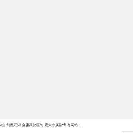
业-剑魔江湖-金庸武侠巨制-宏大专属剧情-有网站- ...