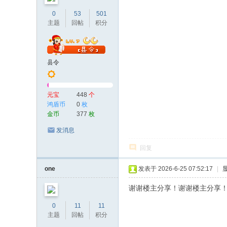
0
53
501
主题
回帖
积分
县令
元宝
448
个
鸿盾币
0
枚
金币
377
枚
发消息
回复
one
发表于 2026-6-25 07:52:17
|
谢谢楼主分享！谢谢楼主分享
0
11
11
主题
回帖
积分