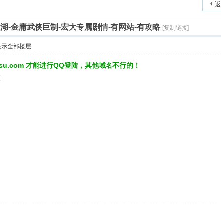
返
湖-金庸武侠巨制-宏大专属剧情-有网站-有攻略
[复制链接]
显示全部楼层
3su.com 才能进行QQ登陆，其他域名不行的！
嘎