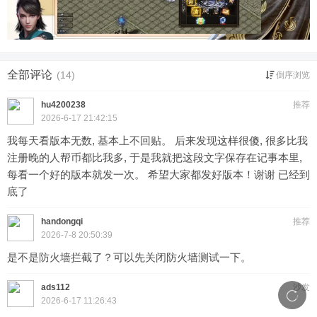
全部评论
(14)
倒序浏览
hu4200238
推荐
2026-6-17 21:42:15
我每天看版本无数, 基本上不回贴。 后来发现这样很傻, 很多比我
注册晚的人帮币都比我多, 于是我就把这段文字保存在记事本里,
每看一个好的版本就发一次。 希望大家都发好版本！谢谢 已经到
底了
handongqi
推荐
2026-7-8 20:50:39
是不是防火墙拦截了？可以先关闭防火墙测试一下。
ads112
沙发
2026-6-17 11:26:43