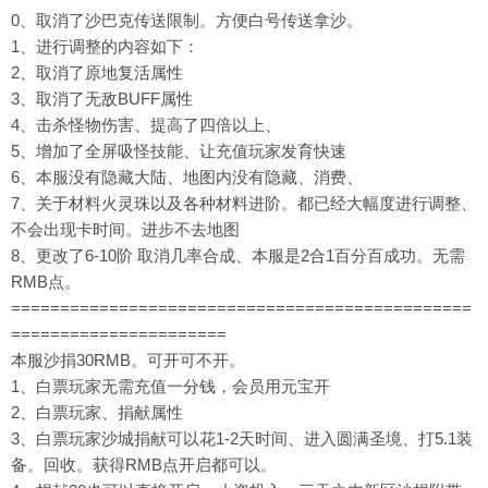
0、取消了沙巴克传送限制。方便白号传送拿沙。
1、进行调整的内容如下：
2、取消了原地复活属性
3、取消了无敌BUFF属性
4、击杀怪物伤害、提高了四倍以上、
5、增加了全屏吸怪技能、让充值玩家发育快速
6、本服没有隐藏大陆、地图内没有隐藏、消费、
7、关于材料火灵珠以及各种材料进阶。都已经大幅度进行调整、
不会出现卡时间。进步不去地图
8、更改了6-10阶 取消几率合成、本服是2合1百分百成功。无需
RMB点。
===============================================
======================
本服沙捐30RMB。可开可不开。
1、白票玩家无需充值一分钱，会员用元宝开
2、白票玩家、捐献属性
3、白票玩家沙城捐献可以花1-2天时间、进入圆满圣境、打5.1装
备。回收。获得RMB点开启都可以。