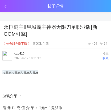
传奇工具分享
点击金币投放广告
点击金币投放广告
点击金币投放广告
帖子详情
永恒霸主II皇城霸主神器无限刀单职业版[新
GOM引擎]
# 传奇服务端下载 #
新GOM引擎
499
14
czc410
楼主
2026-6-17 10:21:42
收藏
无售后
无售后
无售后
无售后
游戏介绍 ：
鬼 斧 币 充 值 介 绍： 1元= 1鬼斧币