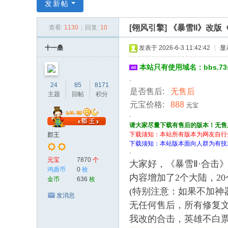
传
发新帖
奇
[翎风引擎]
《暴雪II》改版
查看:
1130
|
回复:
10
服
务
十一桑
发表于 2026-6-3 11:42:42
|
显
端
本站只有使用域名：bbs.7
·
24
85
8171
是否售后:
无售后
主题
回帖
积分
元宝价格:
888
元宝
·
请大家尽量下载有售后的版本！无售
下载须知：本站所有版本为网友自行
郡王
下载须知：本站版本面向人群为有技
·
元宝
7870
个
大家好，《暴雪Ⅱ·合击》
鸿盾币
0
枚
内容增加了2个大陆，2
金币
636
枚
(特别注意：如果不加神
发消息
无任何售后，所有修复
我改的合击，英雄不白票