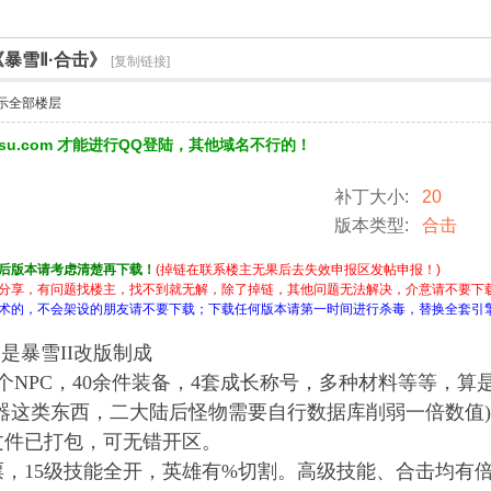
《暴雪Ⅱ·合击》
[复制链接]
示全部楼层
3su.com 才能进行QQ登陆，其他域名不行的！
补丁大小:
20
版本类型:
合击
后版本请考虑清楚再下载！
(掉链在联系楼主无果后去失效申报区发帖申报！)
分享，有问题找楼主，找不到就无解，除了掉链，其他问题无法解决，介意请不要下
术的，不会架设的朋友请不要下载；下载任何版本请第一时间进行杀毒，替换全套引
是暴雪II改版制成
0个NPC，40余件装备，4套成长称号，多种材料等等，
器这类东西，二大陆后怪物需要自行数据库削弱一倍数值)
文件已打包，可无错开区。
，15级技能全开，英雄有%切割。高级技能、合击均有