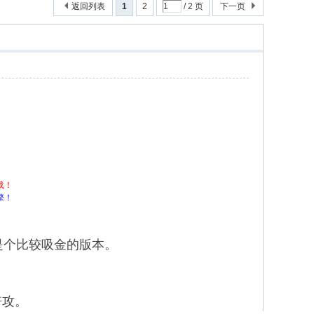
返回列表
1
2
/ 2 页
下一页
载！
擎！
算是个比较吸金的版本。
倍攻。