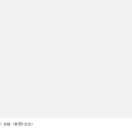
I》改版《暴雪Ⅱ·合击》