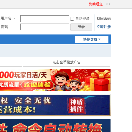
赞助通道
切
换
用户名
自动登录
找回密码
到
宽
密码
立即注册
登录
版
快捷导航
点击金币投放广告