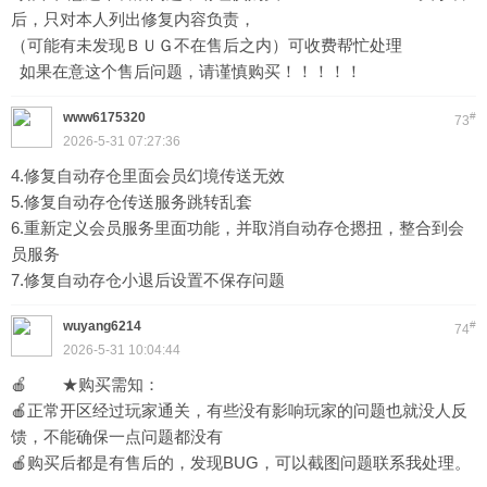
后，只对本人列出修复内容负责，
（可能有未发现ＢＵＧ不在售后之内）可收费帮忙处理
如果在意这个售后问题，请谨慎购买！！！！！
www6175320
#
73
2026-5-31 07:27:36
4.修复自动存仓里面会员幻境传送无效
5.修复自动存仓传送服务跳转乱套
6.重新定义会员服务里面功能，并取消自动存仓摁扭，整合到会
员服务
7.修复自动存仓小退后设置不保存问题
wuyang6214
#
74
2026-5-31 10:04:44
🍎 ★购买需知：
🍎正常开区经过玩家通关，有些没有影响玩家的问题也就没人反
馈，不能确保一点问题都没有
🍎购买后都是有售后的，发现BUG，可以截图问题联系我处理。