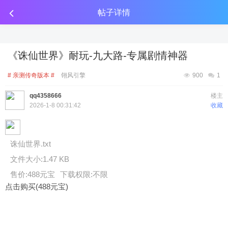
传奇工具分享
点击金币投放广告
点击金币投放广告
点击金币投放广告
帖子详情
《诛仙世界》耐玩-九大路-专属剧情神器
# 亲测传奇版本 #
翎风引擎
900
1
qq4358666
楼主
2026-1-8 00:31:42
收藏
诛仙世界.txt
文件大小:
1.47 KB
售价:488元宝
下载权限:不限
点击购买(488元宝)