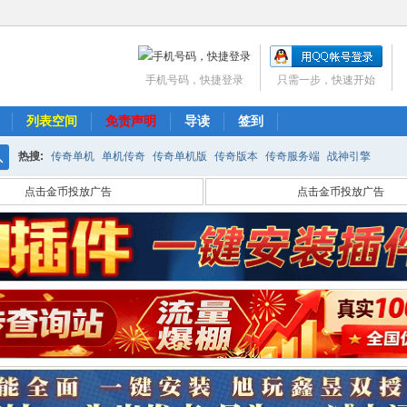
手机号码，快捷登录
只需一步，快速开始
列表空间
免责声明
导读
签到
热搜:
传奇单机
单机传奇
传奇单机版
传奇版本
传奇服务端
战神引擎
搜
点击金币投放广告
点击金币投放广告
索