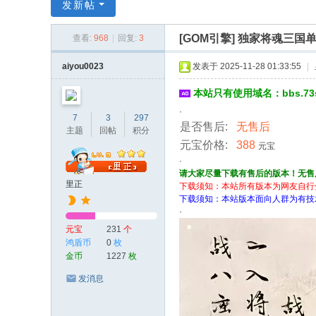
传
发新帖
奇
[GOM引擎]
独家将魂三国单
查看:
968
|
回复:
3
服
务
aiyou0023
发表于 2025-11-28 01:33:55
|
端
本站只有使用域名：bbs.7
·
7
3
297
是否售后:
无售后
主题
回帖
积分
元宝价格:
388
元宝
·
请大家尽量下载有售后的版本！无售
里正
下载须知：本站所有版本为网友自行
下载须知：本站版本面向人群为有技
·
元宝
231
个
鸿盾币
0
枚
金币
1227
枚
发消息