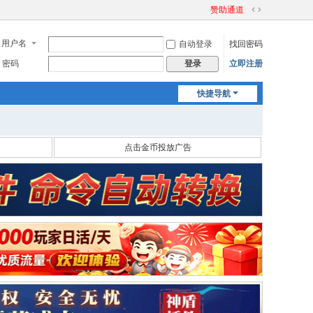
赞助通道
切
换
用户名
自动登录
找回密码
到
宽
密码
立即注册
登录
版
快捷导航
点击金币投放广告