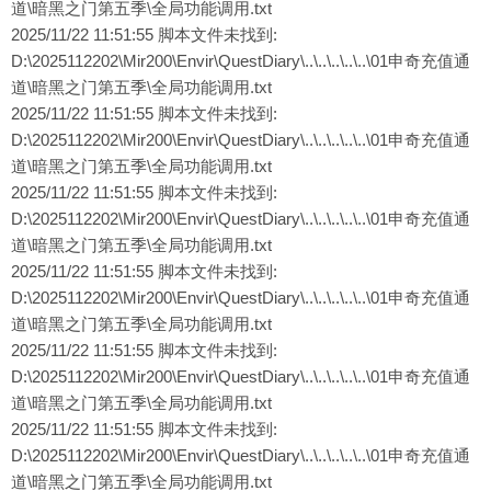
道\暗黑之门第五季\全局功能调用.txt
2025/11/22 11:51:55 脚本文件未找到:
D:\2025112202\Mir200\Envir\QuestDiary\..\..\..\..\..\01申奇充值通
道\暗黑之门第五季\全局功能调用.txt
2025/11/22 11:51:55 脚本文件未找到:
D:\2025112202\Mir200\Envir\QuestDiary\..\..\..\..\..\01申奇充值通
道\暗黑之门第五季\全局功能调用.txt
2025/11/22 11:51:55 脚本文件未找到:
D:\2025112202\Mir200\Envir\QuestDiary\..\..\..\..\..\01申奇充值通
道\暗黑之门第五季\全局功能调用.txt
2025/11/22 11:51:55 脚本文件未找到:
D:\2025112202\Mir200\Envir\QuestDiary\..\..\..\..\..\01申奇充值通
道\暗黑之门第五季\全局功能调用.txt
2025/11/22 11:51:55 脚本文件未找到:
D:\2025112202\Mir200\Envir\QuestDiary\..\..\..\..\..\01申奇充值通
道\暗黑之门第五季\全局功能调用.txt
2025/11/22 11:51:55 脚本文件未找到:
D:\2025112202\Mir200\Envir\QuestDiary\..\..\..\..\..\01申奇充值通
道\暗黑之门第五季\全局功能调用.txt