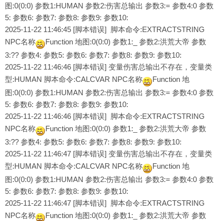
图:0(0:0) 参数1:HUMAN 参数2:伤害总输出 参数3:= 参数4:0 参数
5: 参数6: 参数7: 参数8: 参数9: 参数10:
2025-11-22 11:46:45 [脚本错误] 脚本命令:EXTRACTSTRING
NPC名称
Function 地图:0(0:0) 参数1:_ 参数2:洪荒大帝 参数
3:?? 参数4: 参数5: 参数6: 参数7: 参数8: 参数9: 参数10:
2025-11-22 11:46:46 [脚本错误] 变量伤害总输出不存在，变量类
型:HUMAN 脚本命令:CALCVAR NPC名称
Function 地
图:0(0:0) 参数1:HUMAN 参数2:伤害总输出 参数3:= 参数4:0 参数
5: 参数6: 参数7: 参数8: 参数9: 参数10:
2025-11-22 11:46:46 [脚本错误] 脚本命令:EXTRACTSTRING
NPC名称
Function 地图:0(0:0) 参数1:_ 参数2:洪荒大帝 参数
3:?? 参数4: 参数5: 参数6: 参数7: 参数8: 参数9: 参数10:
2025-11-22 11:46:47 [脚本错误] 变量伤害总输出不存在，变量类
型:HUMAN 脚本命令:CALCVAR NPC名称
Function 地
图:0(0:0) 参数1:HUMAN 参数2:伤害总输出 参数3:= 参数4:0 参数
5: 参数6: 参数7: 参数8: 参数9: 参数10:
2025-11-22 11:46:47 [脚本错误] 脚本命令:EXTRACTSTRING
NPC名称
Function 地图:0(0:0) 参数1:_ 参数2:洪荒大帝 参数