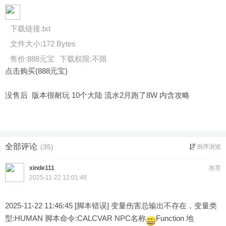
下载链接.txt
文件大小:
172 Bytes
售价:888元宝
下载权限:不限
点击购买(888元宝)
没售后 版本很耐玩 10个大陆 流水2月跑了8W 内含攻略
全部评论
(35)
倒序浏览
xinde111
推荐
2025-11-22 12:01:48
2025-11-22 11:46:45 [脚本错误] 变量伤害总输出不存在，变量类
型:HUMAN 脚本命令:CALCVAR NPC名称
Function 地