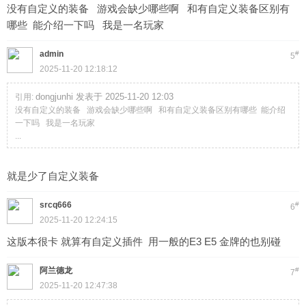
没有自定义的装备 游戏会缺少哪些啊 和有自定义装备区别有
哪些 能介绍一下吗 我是一名玩家
admin
#
5
2025-11-20 12:18:12
dongjunhi 发表于 2025-11-20 12:03
引用:
没有自定义的装备 游戏会缺少哪些啊 和有自定义装备区别有哪些 能介绍
一下吗 我是一名玩家
...
就是少了自定义装备
srcq666
#
6
2025-11-20 12:24:15
这版本很卡 就算有自定义插件 用一般的E3 E5 金牌的也别碰
阿兰德龙
#
7
2025-11-20 12:47:38