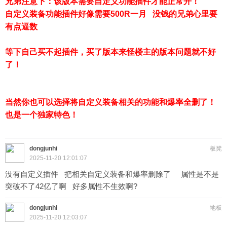
兄弟注意下：该版本需要自定义功能插件才能正常开！
自定义装备功能插件好像需要500R一月 没钱的兄弟心里要
有点逼数
等下自己买不起插件，买了版本来怪楼主的版本问题就不好
了！
当然你也可以选择将自定义装备相关的功能和爆率全删了！
也是一个独家特色！
dongjunhi
板凳
2025-11-20 12:01:07
没有自定义插件 把相关自定义装备和爆率删除了 属性是不是
突破不了42亿了啊 好多属性不生效啊?
dongjunhi
地板
2025-11-20 12:03:07