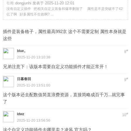
dongjunhi 发表于 2025-11-20 12:01
引用:
没有自定义插件 把相关自定义装备和爆率删除了 属性是不是突破不了42
亿了啊 好多属性不生效啊? ...
插件是装备格子，属性最高992京 这个不需要定制 属性本身就是
这些
blue。
#
8
2025-11-20 13:10:38
兄弟注意下：该版本需要自定义功能插件才能正常开！
日暮春回
#
9
2025-11-20 13:51:00
这个版本还去配数值简直浪费资源，直接简略成百千万...就完事
了
ldwz
#
10
2025-11-20 13:56:56
这个自定义功能插件去哪里卖？凌风 官方吗？