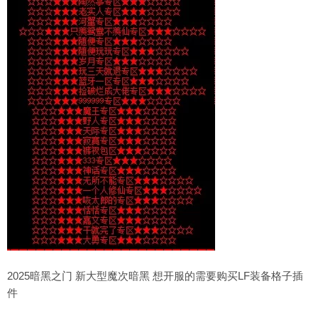
2025暗黑之门 新大型魔次暗黑 想开服的需要购买LF装备格子插
件