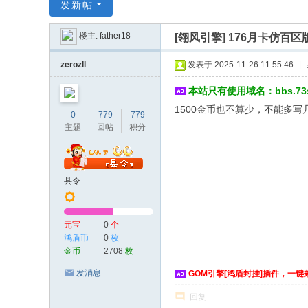
传
发新帖
奇
楼主:
father18
[翎风引擎]
176月卡仿百
服
务
zerozll
发表于 2025-11-26 11:55:46
|
端
本站只有使用域名：bbs.7
1500金币也不算少，不能多
0
779
779
主题
回帖
积分
县令
元宝
0
个
鸿盾币
0
枚
金币
2708
枚
发消息
GOM引擎[鸿盾封挂]插件，一键
回复