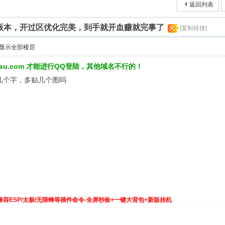
返回列表
区版本，开过区优化完美，到手就开血赚就完事了
火
[复制链接]
显示全部楼层
3su.com 才能进行QQ登陆，其他域名不行的！
写几个字，多贴几个图吗
兼容ESP/太极/无限蜂等插件命令-全屏秒捡+一键大背包+新版挂机