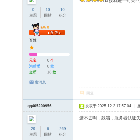
直接就是一句买不
0
10
10
主题
回帖
积分
百姓
元宝
0
个
鸿盾币
0
枚
金币
18
枚
发消息
回复
qq405200956
发表于 2025-12-2 17:57:04
|
进不去啊，残端，服务器认证
29
6
269
主题
回帖
积分