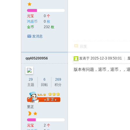
元宝
0
个
鸿盾币
0
枚
金币
232
枚
发消息
回复
qq405200956
发表于 2025-12-3 09:50:01
|
版本有问题，退币，退币，，退
29
6
269
主题
回帖
积分
里正
元宝
2
个