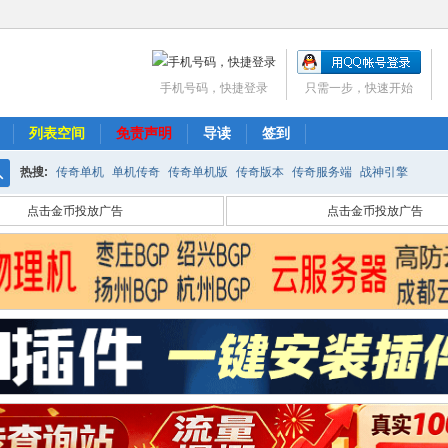
手机号码，快捷登录
只需一步，快速开始
列表空间
免责声明
导读
签到
热搜:
传奇单机
单机传奇
传奇单机版
传奇版本
传奇服务端
战神引擎
搜
点击金币投放广告
点击金币投放广告
索