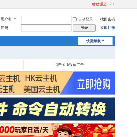
赞助通道
切
换
用户名
自动登录
找回密码
到
宽
密码
立即注册
登录
版
快捷导航
点击金币投放广告