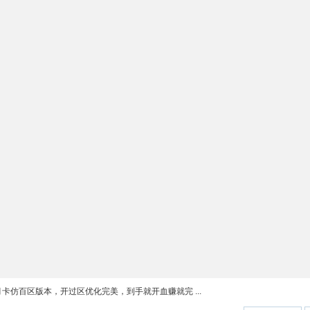
6月卡仿百区版本，开过区优化完美，到手就开血赚就完 ...