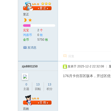
里正
元宝
2
个
鸿盾币
0
枚
金币
5750
枚
发消息
回复
zjs8801150
发表于 2025-12-2 22:32:08
|
176月卡仿百区版本，开过区优
0
13
13
主题
回帖
积分
百姓