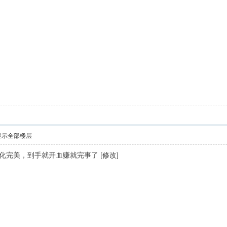
显示全部楼层
化完美，到手就开血赚就完事了 [修改]