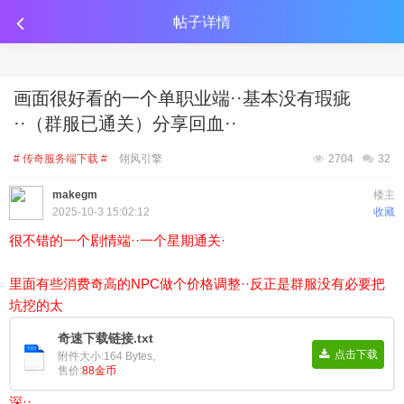
传奇工具分享
点击金币投放广告
点击金币投放广告
点击金币投放广告
帖子详情
画面很好看的一个单职业端··基本没有瑕疵
··（群服已通关）分享回血··
# 传奇服务端下载 #
翎风引擎
2704
32
makegm
楼主
2025-10-3 15:02:12
收藏
很不错的一个剧情端··一个星期通关·
里面有些消费奇高的NPC做个价格调整··反正是群服没有必要把
坑挖的太
奇速下载链接.txt
点击下载
附件大小:164 Bytes,
售价:
88金币
深··