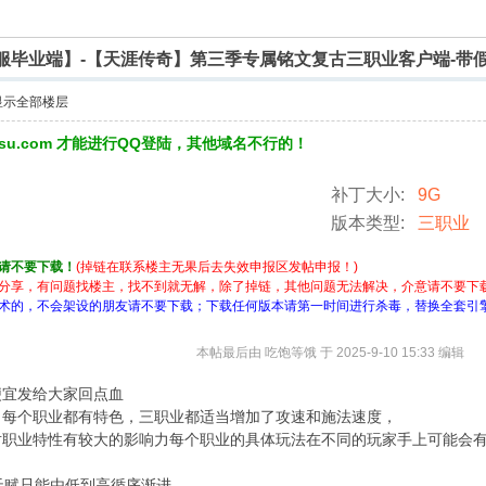
群服毕业端】-【天涯传奇】第三季专属铭文复古三职业客户端-带假
显示全部楼层
3su.com 才能进行QQ登陆，其他域名不行的！
补丁大小:
9G
版本类型:
三职业
请不要下载！
(掉链在联系楼主无果后去失效申报区发帖申报！)
分享，有问题找楼主，找不到就无解，除了掉链，其他问题无法解决，介意请不要下
术的，不会架设的朋友请不要下载；下载任何版本请第一时间进行杀毒，替换全套引
本帖最后由 吃饱等饿 于 2025-9-10 15:33 编辑
便宜发给大家回点血
，每个职业都有特色，三职业都适当增加了攻速和施法速度，
对职业特性有较大的影响力每个职业的具体玩法在不同的玩家手上可能会
天赋只能由低到高循序渐进