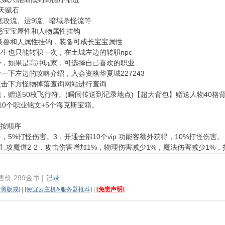
天赋石
底攻流、运9流、暗域杀怪流等
惑宝宝屋性和人物属性挂钩
唤兽和人属性挂钩，装备可成长宝宝属性
生也只能转职一次，在土城左边的转职npc
步，如果是高冲玩家，可选择自己喜欢的职业
一下左边的攻略介绍，入会资格华夏城227243
点击下方怪物掉落查询网站进行查询
，赠送50枚飞行符。(瞬间传送到记录地点)【超大背包】赠送人物40格
+10个职业铭文+5个海克斯宝箱。
要按顺序
获得，5%打怪伤害。3．开通全部10个vip 功能客额外获得，10%打怪伤害。
性.攻魔道2-2，攻击伤害增加1%，物理伤害减少1%，魔法伤害减少1%，
 售价:299金币 |
记录
亲测版规]
|
[便宜云主机&服务器推荐]
|
[免责声明]