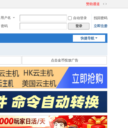
赞助通道
切
换
用户名
自动登录
找回密码
到
宽
密码
立即注册
登录
版
快捷导航
点击金币投放广告