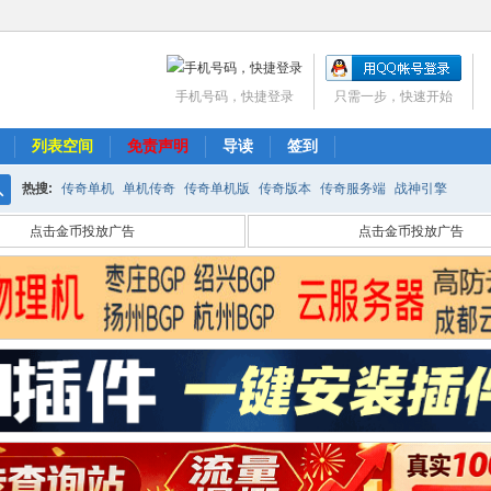
手机号码，快捷登录
只需一步，快速开始
列表空间
免责声明
导读
签到
热搜:
传奇单机
单机传奇
传奇单机版
传奇版本
传奇服务端
战神引擎
搜
点击金币投放广告
点击金币投放广告
索