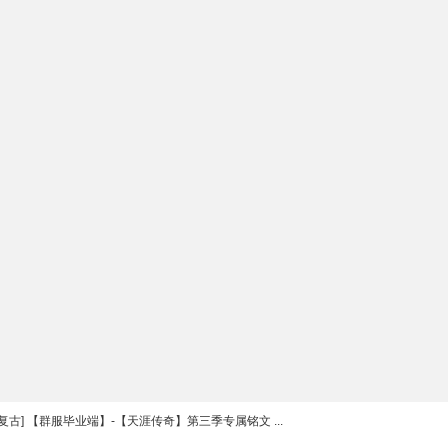
复古] 【群服毕业端】-【天涯传奇】第三季专属铭文 ...