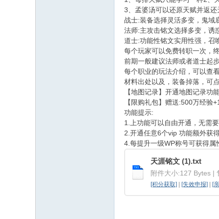
3、孟婆汤可以还原天赋并返还
战士:装备选择灵活多变，鬼域
法师:主攻击铭文选择多变，诱
道士:功能性铭文实用性强，召
每个玩家可以免费转职一次，终
前期一般建议法师或者道士起
每个职业的玩法介绍，可以查看
材料出处以及，装备掉落，可
【地图记录】开通地图记录功能
【限购礼包】赠送:500万经验
功能提示:
1.上功能可以自由开通，无需
2.开通任意6个vip 功能额外
4.每提升一级WP称号可获得属
天涯铭文 (1).txt
附件大小:127 Bytes |
[积分获取]
|
[失效申报]
|
[