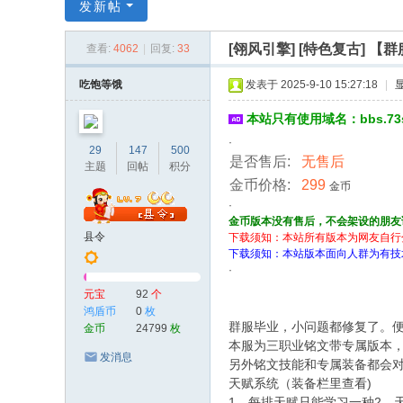
传
发新帖
奇
[翎风引擎]
[特色复古] 【
查看:
4062
|
回复:
33
服
务
吃饱等饿
发表于 2025-9-10 15:27:18
|
端
本站只有使用域名：bbs.7
·
29
147
500
是否售后:
无售后
主题
回帖
积分
金币价格:
299
金币
·
金币版本没有售后，不会架设的朋友
县令
下载须知：本站所有版本为网友自行
下载须知：本站版本面向人群为有技
·
元宝
92
个
鸿盾币
0
枚
群服毕业，小问题都修复了。
金币
24799
枚
本服为三职业铭文带专属版本
发消息
另外铭文技能和专属装备都会
天赋系统（装备栏里查看)
1、每排天赋只能学习一种2、