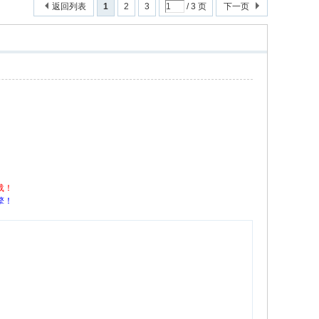
返回列表
1
2
3
/ 3 页
下一页
载！
擎！