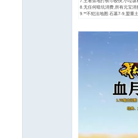
7.王者禁地打铁币较快,小垃圾
8.无任何暗坑消费,所有元宝
9.**不犯法地图:石墓7-9,盟