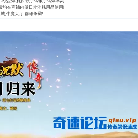
和极品爆的多,铁手镯银手镯爆率高!
消费均在商铺内做日常消耗用品使用!
重土城,牛魔大厅,群雄争霸!