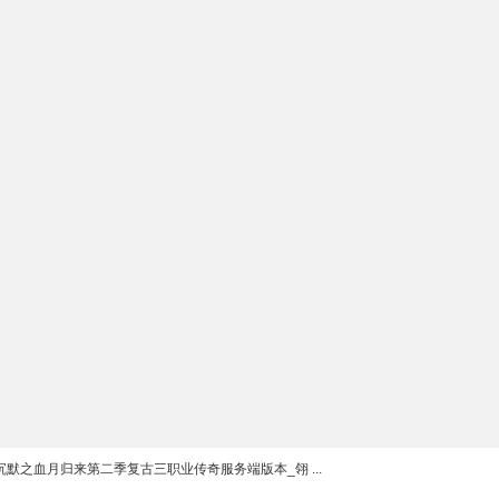
沉默之血月归来第二季复古三职业传奇服务端版本_翎 ...