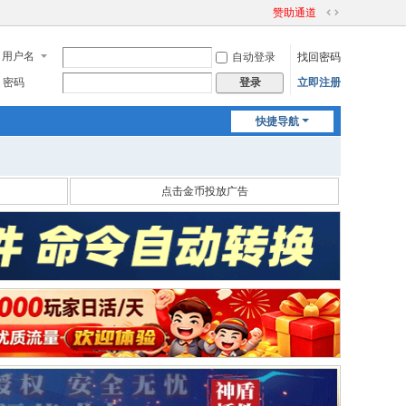
赞助通道
切
换
用户名
自动登录
找回密码
到
宽
密码
立即注册
登录
版
快捷导航
点击金币投放广告