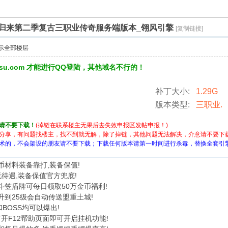
归来第二季复古三职业传奇服务端版本_翎风引擎
[复制链接]
示全部楼层
3su.com 才能进行QQ登陆，其他域名不行的！
补丁大小:
1.29G
版本类型:
三职业.
请不要下载！
(掉链在联系楼主无果后去失效申报区发帖申报！)
分享，有问题找楼主，找不到就无解，除了掉链，其他问题无法解决，介意请不要下
术的，不会架设的朋友请不要下载；下载任何版本请第一时间进行杀毒，替换全套引
金币材料装备靠打,装备保值!
无待遇,装备保值官方兜底!
斗笠盾牌可每日领取50万金币福利!
升到25级会自动传送盟重土城!
BOSS均可以爆出!
内打开F12帮助页面即可开启挂机功能!