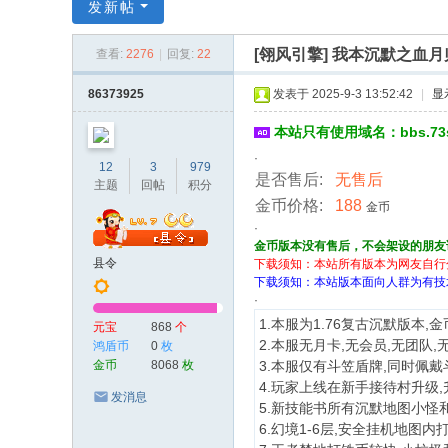
传
发新帖
奇
[翎风引擎]
我本沉默之血月
查看:
2276
|
回复:
22
服
务
86373925
发表于 2025-9-3 13:52:42
|
显
端
本站只有使用域名：bbs.7
·
12
3
979
是否售后:
无售后
主题
回帖
积分
金币价格:
188
金币
·
金币版本没有售后，不会架设的朋友
县令
下载须知：本站所有版本为网友自行
下载须知：本站版本面向人群为有技
·
1.本服为1.76复古沉默版本,
元宝
868
个
2.本服无月卡,无会员,无团队,
鸿盾币
0
枚
3.本服仅有斗笠盾牌,同时佩戴
金币
8068
枚
4.玩家上线在新手接待村升级,
发消息
5.新技能书所有沉默地图小怪和
6.幻境1-6层,安全挂机地图