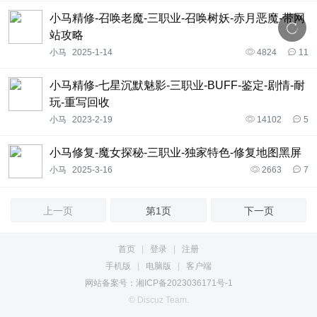
小马精修-召唤老魔-三职业-召唤树妖-赤月恶魔-带网
站攻略
小马
2025-1-14
4824
11
小马精修-七星沉默魅影-三职业-BUFF-鉴定-剧情-耐
玩-重写回收
小马
2023-2-19
14102
5
小马修复-魔女探秘-三职业-独家特色-修复地图黑屏
小马
2025-3-16
2663
7
上一页
第1页
下一页
首页
|
登录
|
注册
手机版
|
电脑版
|
客户端
网站备案号：湘ICP备2023036171号-1
© Discuz Team.