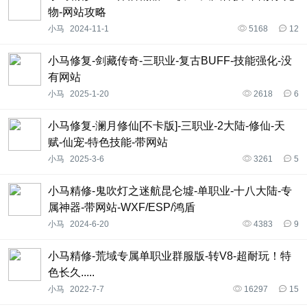
物-网站攻略
小马
2024-11-1
5168
12
小马修复-剑藏传奇-三职业-复古BUFF-技能强化-没
有网站
小马
2025-1-20
2618
6
小马修复-澜月修仙[不卡版]-三职业-2大陆-修仙-天
赋-仙宠-特色技能-带网站
小马
2025-3-6
3261
5
小马精修-鬼吹灯之迷航昆仑墟-单职业-十八大陆-专
属神器-带网站-WXF/ESP/鸿盾
小马
2024-6-20
4383
9
小马精修-荒域专属单职业群服版-转V8-超耐玩！特
色长久.....
小马
2022-7-7
16297
15