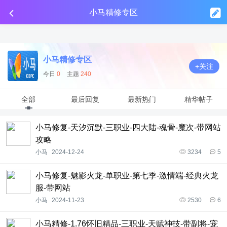
传奇工具分享
点击金币投放广告
点击金币投放广告
点击金币投放广告
小马精修专区
小马精修专区
+关注
今日
0
主题
240
全部
最后回复
最新热门
精华帖子
小马修复-天汐沉默-三职业-四大陆-魂骨-魔次-带网站
攻略
小马
2024-12-24
3234
5
小马修复-魅影火龙-单职业-第七季-激情端-经典火龙
服-带网站
小马
2024-11-23
2530
6
小马精修-1.76怀旧精品-三职业-天赋神技-带副将-宠