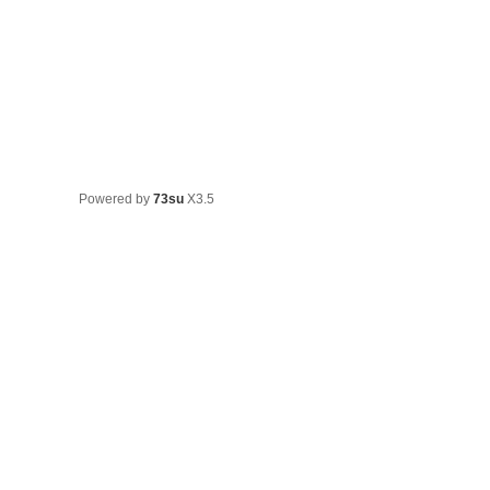
Powered by
73su
X3.5