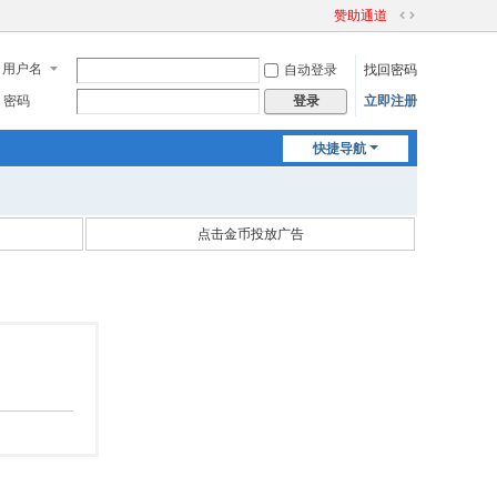
赞助通道
切
换
用户名
自动登录
找回密码
到
宽
密码
立即注册
登录
版
快捷导航
点击金币投放广告