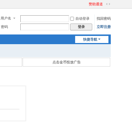
赞助通道
切
换
用户名
自动登录
找回密码
到
宽
密码
立即注册
登录
版
快捷导航
点击金币投放广告