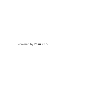
Powered by
73su
X3.5