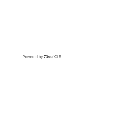
Powered by
73su
X3.5