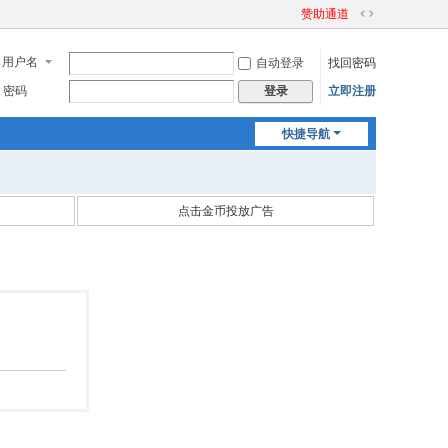
赞助通道
切
换
用户名
自动登录
找回密码
到
宽
密码
立即注册
登录
版
快捷导航
点击金币投放广告