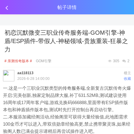
传奇工具分享
点击金币投放广告
点击金币投放广告
点击金币投放广告
帖子详情
初恋沉默微变三职业传奇服务端-GOM引擎-神
盾/ESP插件-带假人-神秘领域-贵族重装-狂暴之
力
# 亲测传奇版本 #
GOM引擎
305
2
aa118113
楼主
2026-6-28 14:00:00
收藏
一.这是一个三职业沉默类型的
传奇服务端
,全新复古沉默传奇火爆
开启:完美创新,独家定制品牌大服,补丁631.52MB,测试建议使用
16周年或17周年客户端,游戏兑换码666888,里面带有ESP插件版
本包和神盾插件版本包,测试时先打开控制台再启动引擎。
二.本服添加藏经阁活动,经验阁里可获得大量经验值,此地图需求
100金币才可以进入,带双倍勋章经验高更,禁止携带聚灵珠,如果经
验阁人数已满会提示请稍后再尝试操作进入吧。