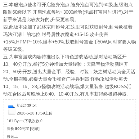
三.本服泡点使者可开启随身泡点,随身泡点可泡到60级,超级泡点
限制60级以下,开启泡点每秒+3000经验(泡点打宝同时进行),对于
新手来说是比较友好的,升级更容易。
四.此版本添加了武林宗师称号,在这里可以获取封号,封号象征着
玛法江湖上的地位,封号属性攻魔道+15-15,攻击伤害
+15%,HPMP+10%,爆率+50%,获取封号需金币50W,同时需要人物
等级50级。
五.为丰富游戏内容特推出以下特色游戏活动,派对活动新区开
10、40分开放,举行5分钟增加大量经验；天降宝物活动新区开
20、50分开放,送出大量金币、经验、时装；妖之树活动为全天活
动,全服召唤,必爆大量金币和奇门神兵利器,怪物攻城活动每天
10、15、19、23点怪物攻城活动战场,爆大量装备,超级BOSS活
动在合区后每晚晚上8:40、10:40开放,有几率获得终极超神器。
初恋沉默.txt
2026-6-28 13:59上传
161 Bytes,下载次数:0
售价:
500元宝
[
记录
]
搬运工