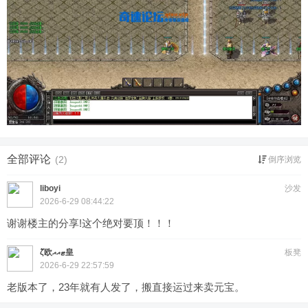
全部评论
(2)
倒序浏览
liboyi
沙发
2026-6-29 08:44:22
谢谢楼主的分享!这个绝对要顶！！！
ζั欧ޓއއ皇
板凳
2026-6-29 22:57:59
老版本了，23年就有人发了，搬直接运过来卖元宝。