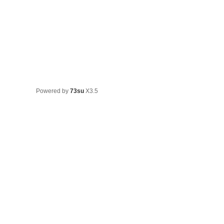
Powered by
73su
X3.5