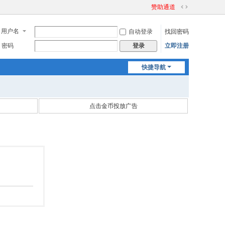
赞助通道
切
换
用户名
自动登录
找回密码
到
宽
密码
立即注册
登录
版
快捷导航
点击金币投放广告