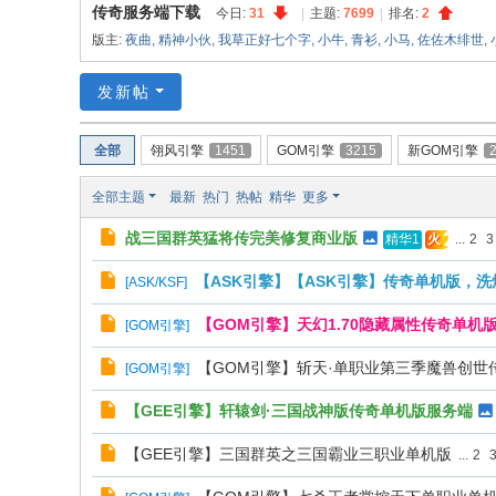
传
传奇服务端下载
今日:
31
|
主题:
7699
|
排名:
2
奇
版主:
夜曲
,
精神小伙
,
我草正好七个字
,
小牛
,
青衫
,
小马
,
佐佐木绯世
,
服
发新帖
务
端
全部
翎风引擎
1451
GOM引擎
3215
新GOM引擎
全部主题
最新
热门
热帖
精华
更多
战三国群英猛将传完美修复商业版
...
2
3
精华1
火
【ASK引擎】【ASK引擎】传奇单机版，洗
[
ASK/KSF
]
【GOM引擎】天幻1.70隐藏属性传奇单机
[
GOM引擎
]
【GOM引擎】斩天·单职业第三季魔兽创世
[
GOM引擎
]
【GEE引擎】轩辕剑·三国战神版传奇单机版服务端
【GEE引擎】三国群英之三国霸业三职业单机版
...
2