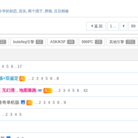
小学的初恋
,
其实
,
两个团子
,
胖猫
,
豆豆精修
返 回
1 ...
89
222
bule/leg引擎
52
ASK/KSF
49
996PC
29
其他引擎
252
4
5
6
..
17
炼+双鉴定
...
2
3
4
5
6
..
8
火
版 无幻境，地图靠跑
...
2
3
4
5
6
..
42
火...
传奇单机版
...
2
3
4
5
6
..
9
火
...
2
3
4
5
3