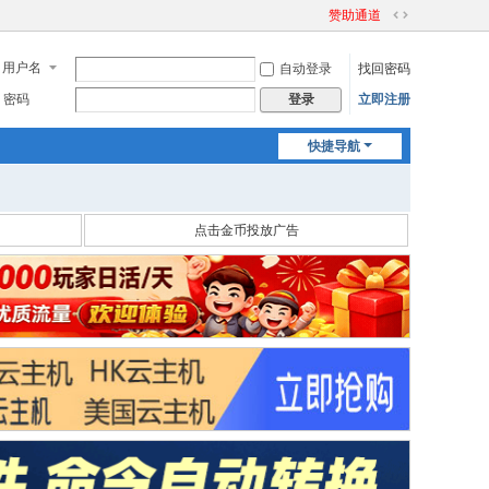
赞助通道
切
换
用户名
自动登录
找回密码
到
宽
密码
立即注册
登录
版
快捷导航
点击金币投放广告