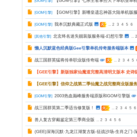
【GOM引擎】七杀王者掌控天下单职业单
[
GOM引擎
]
【GOM引擎】新嗜皇遗忘神器大陆单机版
[
GOM引擎
]
我本沉默典藏正式版
[
GOM引擎
]
...
2
3
4
5
6
火
北玄终名迷失靓装版服务端-幻想引擎
[
其他引擎
]
...
懒人沉默蓝色经典版Gee引擎单机传奇服务端版本
战三国群英猛将传单职业版传奇端
...
2
3
4
5
火
【GEE引擎】新版独家仙魔道完整高清明文版本 史诗
【GEE引擎】信仰之战第二季仙魔之战完整商业版服
2003热血巅峰服务端原版和GOM引擎版
[
GOM引擎
]
战三国群英第二季适当修复版！
...
2
3
4
5
6
火..
兽人复古穿戴鉴定第三季商业版
...
2
3
4
5
6
(GEE)深海沉默·九龙江湖复古版-征战沙场-生肖之门-深海